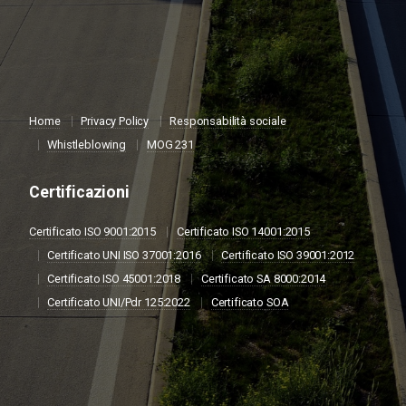
Home
Privacy Policy
Responsabilità sociale
Whistleblowing
MOG 231
Certificazioni
Certificato ISO 9001:2015
Certificato ISO 14001:2015
Certificato UNI ISO 37001:2016
Certificato ISO 39001:2012
Certificato ISO 45001:2018
Certificato SA 8000:2014
Certificato UNI/Pdr 125:2022
Certificato SOA